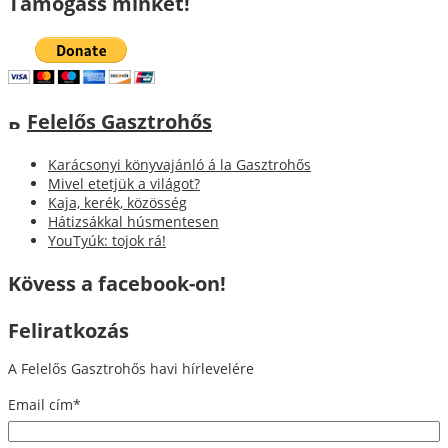
Támogass minket!
Felelős Gasztrohős
Karácsonyi könyvajánló á la Gasztrohős
Mivel etetjük a világot?
Kaja, kerék, közösség
Hátizsákkal húsmentesen
YouTyúk: tojok rá!
Kövess a facebook-on!
Feliratkozás
A Felelős Gasztrohős havi hírlevelére
Email cím
*