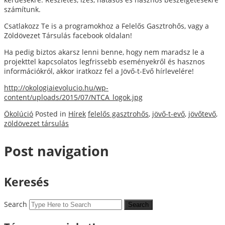
számítunk.
Csatlakozz Te is a programokhoz a Felelős Gasztrohős, vagy a
Zöldövezet Társulás facebook oldalan!
Ha pedig biztos akarsz lenni benne, hogy nem maradsz le a
projekttel kapcsolatos legfrissebb eseményekről és hasznos
információkról, akkor iratkozz fel a Jövő-t-Evő hírlevelére!
http://okologiaievolucio.hu/wp-
content/uploads/2015/07/NTCA_logok.jpg
Ökolúció
Posted in
Hírek
felelős gasztrohős
,
jövő-t-evő
,
jövőtevő
,
zöldövezet társulás
Post navigation
Keresés
Search