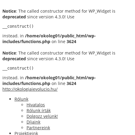
Notice
: The called constructor method for WP_Widget is
deprecated
since version 4.3.0! Use
__construct()
instead. in
/home/okolog01/public_html/wp-
includes/functions.php
on line
3624
Notice
: The called constructor method for WP_Widget is
deprecated
since version 4.3.0! Use
__construct()
instead. in
/home/okolog01/public_html/wp-
includes/functions.php
on line
3624
http://okologiaievolucio.hu/
Rólunk
Hivatalos
Rólunk írták
Dolgozz velünk!
Díjaink
Partnereink
Projektjeink