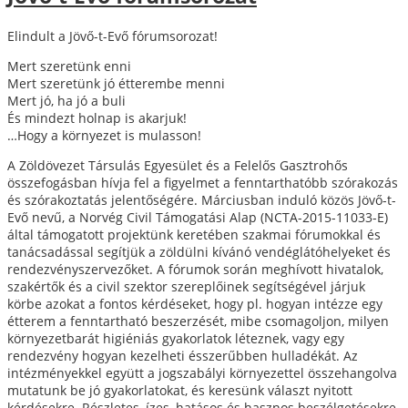
Elindult a Jövő-t-Evő fórumsorozat!
Mert szeretünk enni
Mert szeretünk jó étterembe menni
Mert jó, ha jó a buli
És mindezt holnap is akarjuk!
…Hogy a környezet is mulasson!
A Zöldövezet Társulás Egyesület és a Felelős Gasztrohős
összefogásban hívja fel a figyelmet a fenntarthatóbb szórakozás
és szórakoztatás jelentőségére. Márciusban induló közös Jövő-t-
Evő nevű, a Norvég Civil Támogatási Alap (NCTA-2015-11033-E)
által támogatott projektünk keretében szakmai fórumokkal és
tanácsadással segítjük a zöldülni kívánó vendéglátóhelyeket és
rendezvényszervezőket. A fórumok során meghívott hivatalok,
szakértők és a civil szektor szereplőinek segítségével járjuk
körbe azokat a fontos kérdéseket, hogy pl. hogyan intézze egy
étterem a fenntartható beszerzését, mibe csomagoljon, milyen
környezetbarát higiéniás gyakorlatok léteznek, vagy egy
rendezvény hogyan kezelheti ésszerűbben hulladékát. Az
intézményekkel együtt a jogszabályi környezettel összehangolva
mutatunk be jó gyakorlatokat, és keresünk választ nyitott
kérdésekre. Részletes, ízes, hatásos és hasznos beszélgetésekre