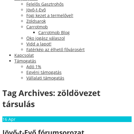
Felelős Gasztrohős
Jövő-t-Evő
Fogj kezet a termelővel!
Zöldsarok
Carrotmob
Carrotmob Blog
Öko jogász válaszol
Vidd a lapot!
Fatérkép az élhető fővárosért
Kapcsolat
Támogatás
Adó 1%
Egyéni támogatás
Vállalati támogatás
Tag Archives:
zöldövezet
társulás
16
Apr
Jövő-t-Evő fórumsorozat