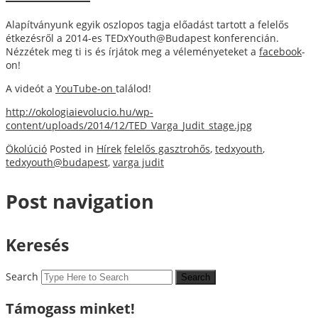
Alapítványunk egyik oszlopos tagja előadást tartott a felelős
étkezésről a 2014-es TEDxYouth@Budapest konferencián.
Nézzétek meg ti is és írjátok meg a véleményeteket a
facebook
-
on!
A videót a
YouTube-on
találod!
http://okologiaievolucio.hu/wp-
content/uploads/2014/12/TED_Varga_Judit_stage.jpg
Ökolúció
Posted in
Hírek
felelős gasztrohős
,
tedxyouth
,
tedxyouth@budapest
,
varga judit
Post navigation
Keresés
Search
Támogass minket!