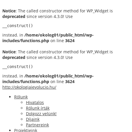
Notice
: The called constructor method for WP_Widget is
deprecated
since version 4.3.0! Use
__construct()
instead. in
/home/okolog01/public_html/wp-
includes/functions.php
on line
3624
Notice
: The called constructor method for WP_Widget is
deprecated
since version 4.3.0! Use
__construct()
instead. in
/home/okolog01/public_html/wp-
includes/functions.php
on line
3624
http://okologiaievolucio.hu/
Rólunk
Hivatalos
Rólunk írták
Dolgozz velünk!
Díjaink
Partnereink
Projektjeink