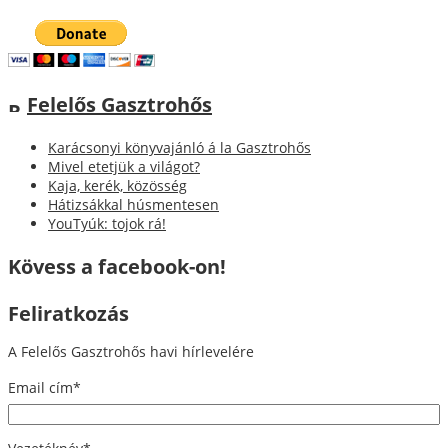
Felelős Gasztrohős
Karácsonyi könyvajánló á la Gasztrohős
Mivel etetjük a világot?
Kaja, kerék, közösség
Hátizsákkal húsmentesen
YouTyúk: tojok rá!
Kövess a facebook-on!
Feliratkozás
A Felelős Gasztrohős havi hírlevelére
Email cím
*