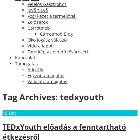
Felelős Gasztrohős
Jövő-t-Evő
Fogj kezet a termelővel!
Zöldsarok
Carrotmob
Carrotmob Blog
Öko jogász válaszol
Vidd a lapot!
Fatérkép az élhető fővárosért
Kapcsolat
Támogatás
Adó 1%
Egyéni támogatás
Vállalati támogatás
Tag Archives:
tedxyouth
15
Dec
TEDxYouth előadás a fenntartható
étkezésről