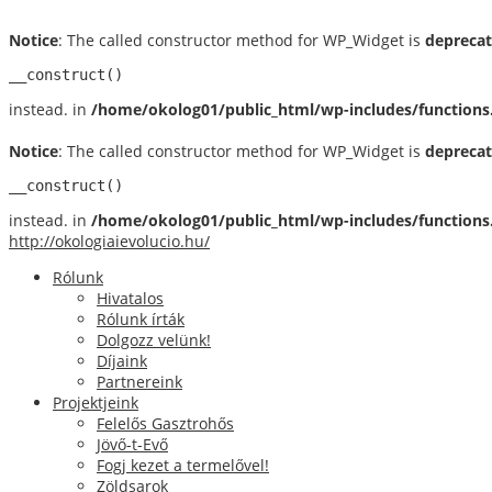
Notice
: The called constructor method for WP_Widget is
depreca
__construct()
instead. in
/home/okolog01/public_html/wp-includes/functions
Notice
: The called constructor method for WP_Widget is
depreca
__construct()
instead. in
/home/okolog01/public_html/wp-includes/functions
http://okologiaievolucio.hu/
Rólunk
Hivatalos
Rólunk írták
Dolgozz velünk!
Díjaink
Partnereink
Projektjeink
Felelős Gasztrohős
Jövő-t-Evő
Fogj kezet a termelővel!
Zöldsarok