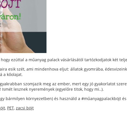
 hogy ezúttal a műanyag palack vásárlásától tartózkodjatok két telj
jaira esik szét, ami mindenhova eljut: állatok gyomrába, édesvizein
á a kőolajat.
ggyakrabban szomjazik meg az ember, mert egy jó gyakorlatot szeretn
! Ismét lesznek nyeremények (egyelőre titok, hogy mi..).
, vagy bármilyen környezetben) és használd a #műanyagpalackböjt és
öjt
,
PET
,
zacsi böjt