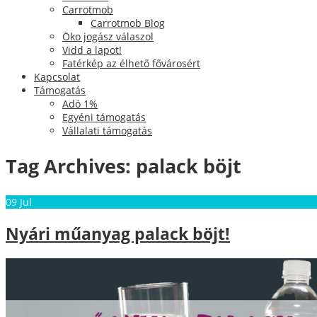
Carrotmob
Carrotmob Blog
Öko jogász válaszol
Vidd a lapot!
Fatérkép az élhető fővárosért
Kapcsolat
Támogatás
Adó 1%
Egyéni támogatás
Vállalati támogatás
Tag Archives:
palack böjt
09
Jul
Nyári műanyag palack böjt!