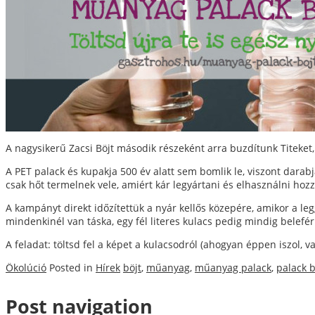
A nagysikerű Zacsi Böjt második részeként arra buzdítunk Titeket,
A PET palack és kupakja 500 év alatt sem bomlik le, viszont darab
csak hőt termelnek vele, amiért kár legyártani és elhasználni hozz
A kampányt direkt időzítettük a nyár kellős közepére, amikor a le
mindenkinél van táska, egy fél literes kulacs pedig mindig belefér
A feladat: töltsd fel a képet a kulacsodról (ahogyan éppen iszol
Ökolúció
Posted in
Hírek
böjt
,
műanyag
,
műanyag palack
,
palack b
Post navigation