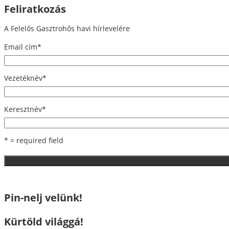
Feliratkozás
A Felelős Gasztrohős havi hírlevelére
Email cím
*
Vezetéknév
*
Keresztnév
*
* = required field
Pin-nelj velünk!
Kürtöld világgá!