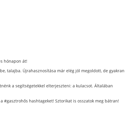
es hónapon át!
kbe, talajba. Újrahasznosítása már elég jól megoldott, de gyakran
énk a segítségetekkel elterjeszteni: a kulacsot. Általában
 a #gasztrohős hashtageket! Sztorikat is osszatok meg bátran!