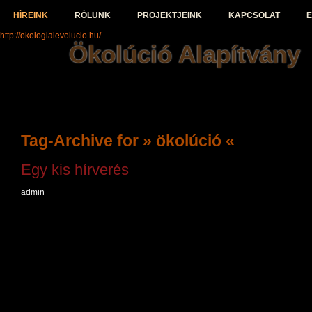
HÍREINK
RÓLUNK
PROJEKTJEINK
KAPCSOLAT
E
http://okologiaievolucio.hu/
Ökolúció Alapítvány
Tag-Archive for » ökolúció «
Egy kis hírverés
admin
Üdvözlünk az Ökológiai Evolúció Alapítvány oldalán!
Az utóbbi héten sok helyen felbukkant az Ökolúció 
nagyon örültünk. Csokorba gyűjtöttünk a megjelené
legbüszkébbek vagyunk, és ezúton is köszönjük min
terjeszti/terjesztette a hírünket!