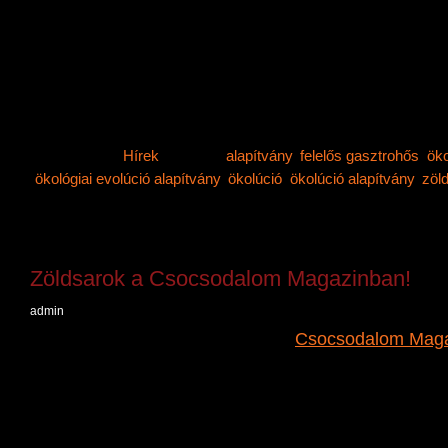
Csatlakozz hozzánk önkéntesként, vagy támogasd m
MagNet Bank
16200010-00208947
Category:
Hírek
Tags:
alapítvány
,
felelős gasztrohős
,
öko
ökológiai evolúció alapítvány
,
ökolúció
,
ökolúció alapítvány
,
zöl
off
Zöldsarok a Csocsodalom Magazinban!
admin
Megjelent rólunk egy rövid írás a
Csocsodalom Mag
számában!
Bizony, a hír igaz: valóban alapítvánnyá válásunkér
Reméljük, hamarosan beszámolhatunk megalakulásu