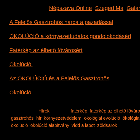
Új alapítvány jött létre a fenntartható környezettud
elterjesztésére:
Népszava Online
;
Szeged Ma
;
Gala
A Felelős Gasztrohős harca a pazarlással
Népszaba
ÖKOLÚCIÓ a környezettudatos gondolokodásért
Ma
Fatérkép az élhető fővárosért
Stop.hu
Ökolúció
A Humusz oldalán
Az ÖKOLÚCIÓ és a Felelős Gasztrohős
Pozitív nap
Ökolúció
Amerikai-Magyar Hírújság
Category:
Hírek
Tags:
fatérkép
,
fatérkép az élhető főváro
gasztrohős
,
hír
,
környezetvédelem
,
ökológiai evolúció
,
ökológia
ökolúció
,
ökolúció alapítvány
,
vidd a lapot
,
zöldsarok
Comme