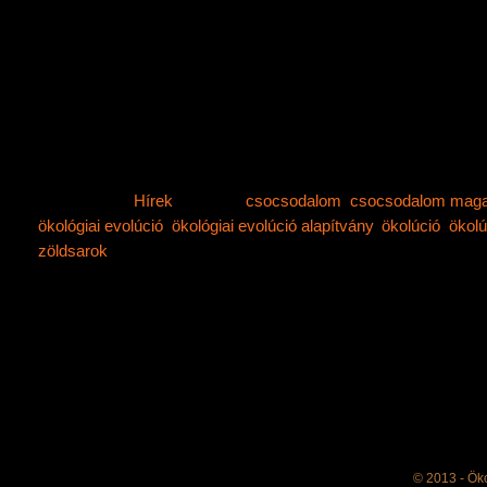
Addig is nézegessétek a magazint, mert nagyon sok
karácsonyi ötletet, receptet találhattok benne, de ker
korcsolyázásról, és sok más érdekességről is olvash
Üdv: a Zöldsarok Csapat
Category:
Hírek
Tags:
csocsodalom
,
csocsodalom maga
ökológiai evolúció
,
ökológiai evolúció alapítvány
,
ökolúció
,
ökolú
zöldsarok
Comments off
© 2013 - Ök