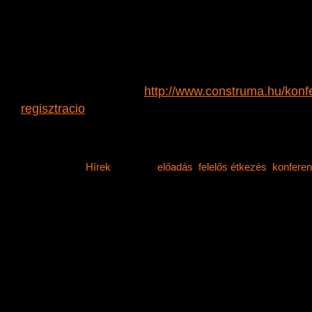
Előadóink lesznek: Vida Gábor akadémikus, Gyulai I
Intézet igazgatója, Fegyverneky Sándor építész, Bir
Márta Irén, a Holcim Zrt. kommunikációs igazgatója
az OHÜ ügyvezetője, valamint Varga Judit, az Ökolú
ügyvezetője.
Regisztrálni itt tudtok:
http://www.construma.hu/
konf
regisztracio
Mindenkit szeretettel várunk!!!”
Category:
Hírek
Tags:
előadás
,
felelős étkezés
,
konferen
Comments off