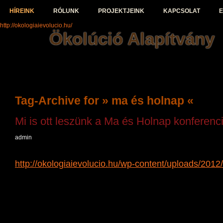
HÍREINK
RÓLUNK
PROJEKTJEINK
KAPCSOLAT
E
http://okologiaievolucio.hu/
Ökolúció Alapítvány
Tag-Archive for » ma és holnap «
Mi is ott leszünk a Ma és Holnap konferenci
admin
Üdvözlünk az Ökológiai Evolúció Alapítvány oldalán!
http://okologiaievolucio.hu/wp-content/uploads/201
Ma és Holnap magazin konferenciát szervez április 
Hungexpon ( a Construma alatt).
Téma: Városfejlesztés ma és holnap, avagy hogyan
Budapestből a jövő zöld városa