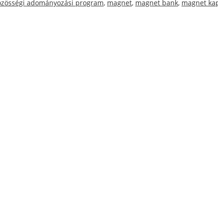
özösségi adományozási program
,
magnet
,
magnet bank
,
magnet ka