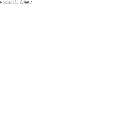
p
,
szavazás
,
újbank