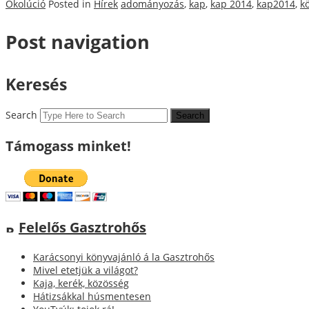
Ökolúció
Posted in
Hírek
adományozás
,
kap
,
kap 2014
,
kap2014
,
k
Post navigation
Keresés
Search
Támogass minket!
Felelős Gasztrohős
Karácsonyi könyvajánló á la Gasztrohős
Mivel etetjük a világot?
Kaja, kerék, közösség
Hátizsákkal húsmentesen