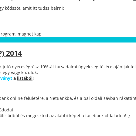
kódszót, amit itt tudsz beírni:
program
,
magnet kap
) 2014
uk jutó nyereségrész 10%-át társadalmi ügyek segítésére ajánlják 
is egy vagy közülük
,
tványt
a
listából
!
ank online felületére, a NetBankba, és a bal oldali sávban rákatt
ódodat.
ölcsödből és megosztod az alábbi képet a facebook oldaladon!