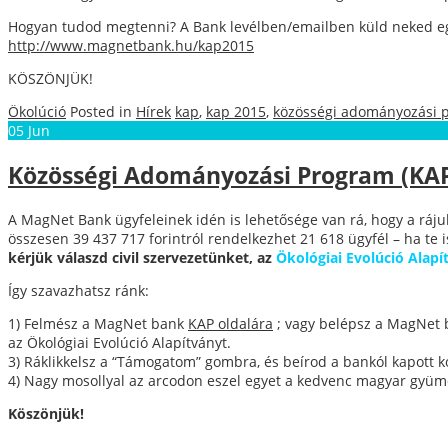
Hogyan tudod megtenni? A Bank levélben/emailben küld neked egy 
http://www.magnetbank.hu/kap2015
KÖSZÖNJÜK!
Ökolúció
Posted in
Hírek
kap
,
kap 2015
,
közösségi adományozási 
05
Jun
Közösségi Adományozási Program (KAP
A MagNet Bank ügyfeleinek idén is lehetősége van rá, hogy a ráj
összesen 39 437 717 forintról rendelkezhet 21 618 ügyfél – ha te 
kérjük válaszd civil szervezetünket, az
Ökológiai Evolúció Alapí
Így szavazhatsz ránk:
1) Felmész a MagNet bank
KAP oldalára
; vagy belépsz a MagNet b
az Ökológiai Evolúció Alapítványt.
3) Ráklikkelsz a “Támogatom” gombra, és beírod a bankól kapott k
4) Nagy mosollyal az arcodon eszel egyet a kedvenc magyar gyüm
Köszönjük!