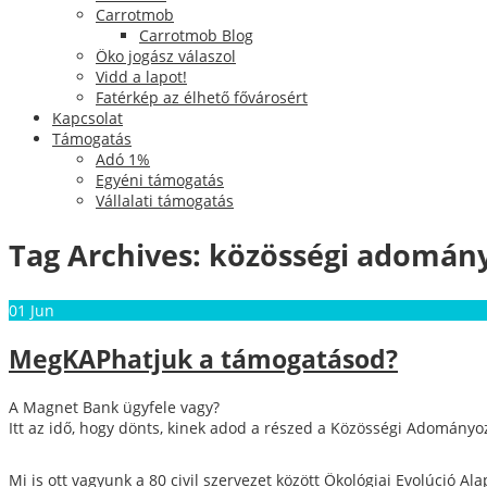
Carrotmob
Carrotmob Blog
Öko jogász válaszol
Vidd a lapot!
Fatérkép az élhető fővárosért
Kapcsolat
Támogatás
Adó 1%
Egyéni támogatás
Vállalati támogatás
Tag Archives:
közösségi adomán
01
Jun
MegKAPhatjuk a támogatásod?
A Magnet Bank ügyfele vagy?
Itt az idő, hogy dönts, kinek adod a részed a Közösségi Adomány
Mi is ott vagyunk a 80 civil szervezet között Ökológiai Evolúció 