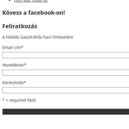
YouTyúk: tojok rá!
Kövess a facebook-on!
Feliratkozás
A Felelős Gasztrohős havi hírlevelére
Email cím
*
Vezetéknév
*
Keresztnév
*
* = required field