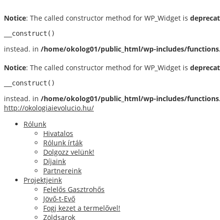
Notice
: The called constructor method for WP_Widget is
depreca
__construct()
instead. in
/home/okolog01/public_html/wp-includes/functions
Notice
: The called constructor method for WP_Widget is
depreca
__construct()
instead. in
/home/okolog01/public_html/wp-includes/functions
http://okologiaievolucio.hu/
Rólunk
Hivatalos
Rólunk írták
Dolgozz velünk!
Díjaink
Partnereink
Projektjeink
Felelős Gasztrohős
Jövő-t-Evő
Fogj kezet a termelővel!
Zöldsarok