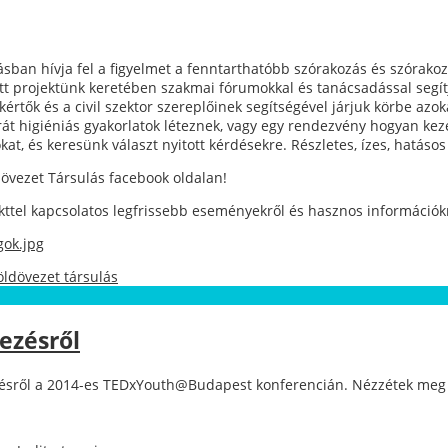
sban hívja fel a figyelmet a fenntarthatóbb szórakozás és szórakoz
tt projektünk keretében szakmai fórumokkal és tanácsadással segít
rtők és a civil szektor szereplőinek segítségével járjuk körbe azok
át higiéniás gyakorlatok léteznek, vagy egy rendezvény hogyan kez
at, és keresünk választ nyitott kérdésekre. Részletes, ízes, hatás
dövezet Társulás facebook oldalan!
tel kapcsolatos legfrissebb eseményekről és hasznos információkról,
gok.jpg
öldövezet társulás
ezésről
kezésről a 2014-es TEDxYouth@Budapest konferencián. Nézzétek meg 