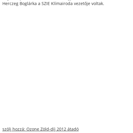
Herczeg Boglárka a SZIE Klímairoda vezetője voltak.
szólj hozzá: Ozone Zöld-díj 2012 átadó