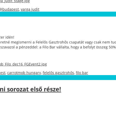
a_Judit_stage.jpg
h@budapest
,
varga judit
er idén!
retné megismerni a Felelős Gasztrohős csapatát vagy csak nem tudj
avazol a pénzeddel: a Filo Bar vállalta, hogy a befolyt összeg 50
ob_Filo_dec16_FGEvent2.jpg
est
,
carrotmob hungary
,
felelős gasztrohős
,
filo bar
ni sorozat első része!