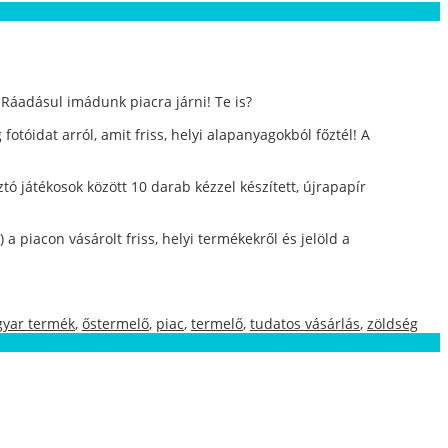
 Ráadásul imádunk piacra járni! Te is?
tóidat arról, amit friss, helyi alapanyagokból főztél! A
tó játékosok között 10 darab kézzel készített, újrapapír
a piacon vásárolt friss, helyi termékekről és jelöld a
yar termék
,
őstermelő
,
piac
,
termelő
,
tudatos vásárlás
,
zöldség