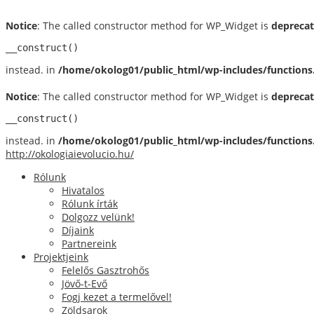
Notice
: The called constructor method for WP_Widget is
depreca
__construct()
instead. in
/home/okolog01/public_html/wp-includes/functions
Notice
: The called constructor method for WP_Widget is
depreca
__construct()
instead. in
/home/okolog01/public_html/wp-includes/functions
http://okologiaievolucio.hu/
Rólunk
Hivatalos
Rólunk írták
Dolgozz velünk!
Díjaink
Partnereink
Projektjeink
Felelős Gasztrohős
Jövő-t-Evő
Fogj kezet a termelővel!
Zöldsarok