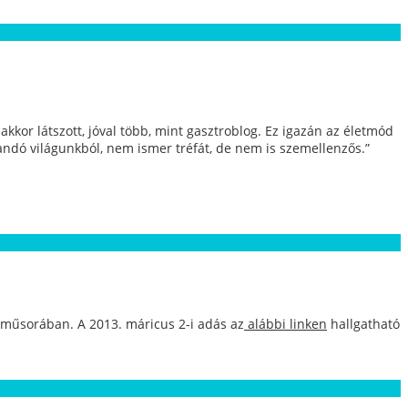
kkor látszott, jóval több, mint gasztroblog. Ez igazán az életmód
andó világunkból, nem ismer tréfát, de nem is szemellenzős.”
i műsorában. A 2013. máricus 2-i adás az
alábbi linken
hallgatható