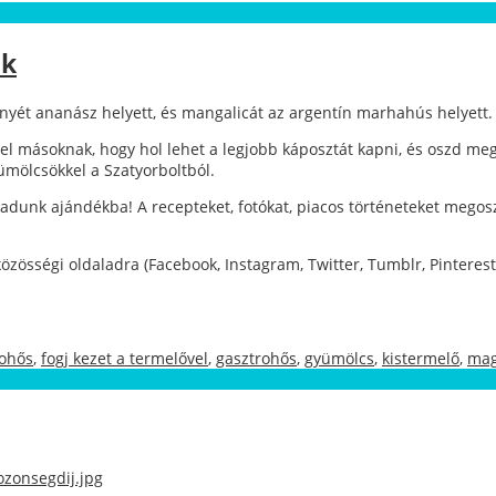
ék
znyét ananász helyett, és mangalicát az argentín marhahús helyett.
 másoknak, hogy hol lehet a legjobb káposztát kapni, és oszd meg fo
ümölcsökkel a Szatyorboltból.
 adunk ajándékba! A recepteket, fotókat, piacos történeteket megosz
zösségi oldaladra (Facebook, Instagram, Twitter, Tumblr, Pinterest) 
rohős
,
fogj kezet a termelővel
,
gasztrohős
,
gyümölcs
,
kistermelő
,
mag
ozonsegdij.jpg