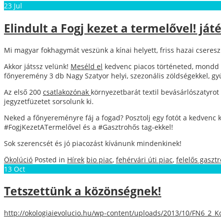
23
Jul
Elindult a Fogj kezet a termelővel! ját
Mi magyar fokhagymát veszünk a kínai helyett, friss hazai cseres
Akkor játssz velünk!
Meséld el
kedvenc piacos történeted, mondd el
főnyeremény 3 db Nagy Szatyor helyi, szezonális zöldségekkel, gy
Az első 200
csatlakozónak
környezetbarát textil bevásárlószatyrot
jegyzetfüzetet sorsolunk ki.
Neked a főnyereményre fáj a fogad? Posztolj egy fotót a kedvenc kö
#FogjKezetATermelővel és a #Gasztrohős tag-ekkel!
Sok szerencsét és jó piacozást kívánunk mindenkinek!
Ökolúció
Posted in
Hírek
bio piac
,
fehérvári úti piac
,
felelős gaszt
13
Oct
Tetszettünk a közönségnek!
http://okologiaievolucio.hu/wp-content/uploads/2013/10/FN6_2_K