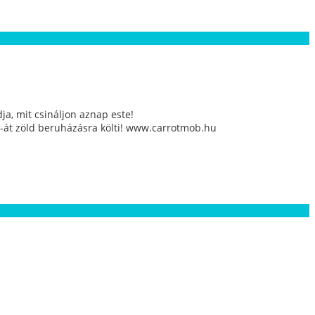
a, mit csináljon aznap este!
%-át zöld beruházásra költi! www.carrotmob.hu