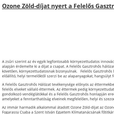
Ozone Zöld-díjat nyert a Felelős Gaszt
A zsűri szerint az év egyik legfontosabb környezettudatos innovác
alapján érdemelte ki a díjat a csapat. A Felelős Gasztrohős háló
követően, környezettudatosnak bizonyulnak. Felelős Gasztrohős 
előállító, helyi termelőktől szerzi be az alapanyagokat, hangsúlyt 
A Felelős Gasztrohős Hálózat tevékenysége előnyös az éttermekbe 
felelős elveket vállaló éttermek. Az éttermek pedig környezettuda
gondolkozó vendéglátókkal és a Felelős Gasztrohős honlapján ere
amelyeket a fenntarthatóság elveinek megfelelően, helyi és szezo
Az immár harmadik alkalommal átadott Ozone Zöld-díjat az Ozone N
Fogarassy Csaba a Szent István Egyetem Klímatanácsának főtitkára