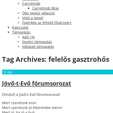
Carrotmob
Carrotmob Blog
Öko jogász válaszol
Vidd a lapot!
Fatérkép az élhető fővárosért
Kapcsolat
Támogatás
Adó 1%
Egyéni támogatás
Vállalati támogatás
Tag Archives:
felelős gasztrohős
16
Apr
Jövő-t-Evő fórumsorozat
Elindult a Jövő-t-Evő fórumsorozat!
Mert szeretünk enni
Mert szeretünk jó étterembe menni
Mert jó, ha jó a buli