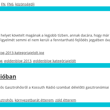
,
FN
,
FN6
,
közönségdíj
 helyet követelt magának a legjobb tízben, annak dacára, hogy már a
 Figyelmét semmi el nem kerüli a fenntartható fejlődés jegyében óv
og-2013-kategoriajelolt.jpg
og
,
goldenblog 2013
,
goldenblog kategóriajelölt
dióban
lelős Gasztrohősről a Kossuth Rádió szombat délelőtti gasztronómia
sztrohős
,
környezetbarát étterem
,
zöld étterem