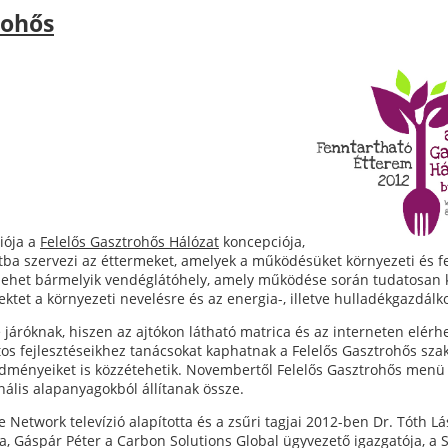
rohős
iója a
Felelős Gasztrohős Hálózat
koncepciója,
zatba szervezi az éttermeket, amelyek a működésüket környezeti és 
lehet bármelyik vendéglátóhely, amely működése során tudatosan ke
fektet a környezeti nevelésre és az energia-, illetve hulladékgazdál
járóknak, hiszen az ajtókon látható matrica és az interneten elér
tos fejlesztéseikhez tanácsokat kaphatnak a Felelős Gasztrohős sza
dményeiket is közzétehetik. Novembertől Felelős Gasztrohős menü né
nális alapanyagokból állítanak össze.
etwork televízió alapította és a zsűri tagjai 2012-ben Dr. Tóth Lá
, Gáspár Péter a Carbon Solutions Global ügyvezető igazgatója, a S