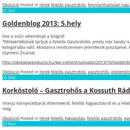
Ökolúció
Posted in
Hírek
felelős gasztrohős
,
fenntarthatósági nap
01
Oct
Goldenblog 2013: 5.hely
Íme a zsűri véleménye a blogról:
“Példaértékűnek tartjuk a Felelős Gasztrohőst, amely már tavaly is
kategóriába való. Mostanra rendszeresen jelentkezik posztjaival.
(Gyimesi Zsuzsa)
http://okologiaievolucio.hu/wp-content/uploads/2013/10/Goldenbl
Ökolúció
Posted in
Hírek
felelős gasztrohős
,
gasztrohős
,
goldenbl
06
Mar
Korkóstoló – Gasztrohős a Kossuth Rá
Interjú környezetbarát éttermekről, felelős fogyasztásról és a Fe
meg.
Ökolúció
Posted in
Hírek
felelős fogyasztás
,
felelős gasztrohős
,
ga
23
Nov