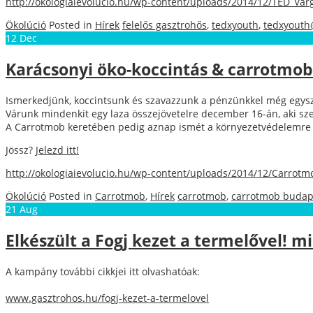
http://okologiaievolucio.hu/wp-content/uploads/2014/12/TED_Varg
Ökolúció
Posted in
Hírek
felelős gasztrohős
,
tedxyouth
,
tedxyout
12
Dec
Karácsonyi öko-koccintás & carrotmob
Ismerkedjünk, koccintsunk és szavazzunk a pénzünkkel még egysz
Várunk mindenkit egy laza összejövetelre december 16-án, aki sze
A Carrotmob keretében pedig aznap ismét a környezetvédelemre sz
Jössz?
Jelezd itt!
http://okologiaievolucio.hu/wp-content/uploads/2014/12/Carrotm
Ökolúció
Posted in
Carrotmob
,
Hírek
carrotmob
,
carrotmob budap
21
Aug
Elkészült a Fogj kezet a termelővel! mi
A kampány további cikkjei itt olvashatóak:
www.gasztrohos.hu/fogj-kezet-a-termelovel