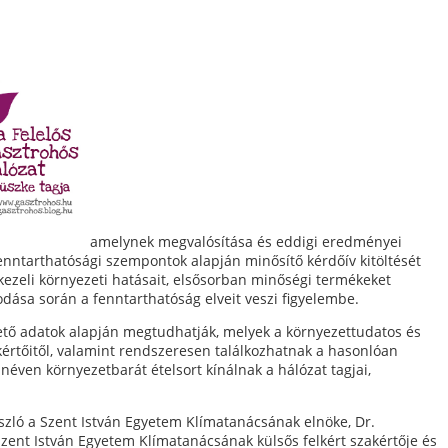
amelynek megvalósítása és eddigi eredményei
fenntarthatósági szempontok alapján minősítő kérdőív kitöltését
zeli környezeti hatásait, elsősorban minőségi termékeket
kodása során a fenntarthatóság elveit veszi figyelembe.
hető adatok alapján megtudhatják, melyek a környezettudatos és
kértőitől, valamint rendszeresen találkozhatnak a hasonlóan
ven környezetbarát ételsort kínálnak a hálózat tagjai,
szló a Szent István Egyetem Klímatanácsának elnöke, Dr.
zent István Egyetem Klímatanácsának külsős felkért szakértője és