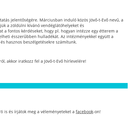
tatás jelentőségére. Márciusban induló közös Jövő-t-Evő nevű, a
jük a zöldülni kívánó vendéglátóhelyeket és
at a fontos kérdéseket, hogy pl. hogyan intézze egy étterem a
elheti ésszerűbben hulladékát. Az intézményekkel együtt a
os és hasznos beszélgetésekre számítunk.
 akkor iratkozz fel a Jövő-t-Evő hírlevelére!
ti is és írjátok meg a véleményeteket a
facebook
-on!