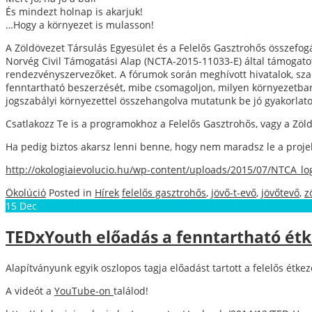
És mindezt holnap is akarjuk!
…Hogy a környezet is mulasson!
A Zöldövezet Társulás Egyesület és a Felelős Gasztrohős összefogá
Norvég Civil Támogatási Alap (NCTA-2015-11033-E) által támogato
rendezvényszervezőket. A fórumok során meghívott hivatalok, szaké
fenntartható beszerzését, mibe csomagoljon, milyen környezetbar
jogszabályi környezettel összehangolva mutatunk be jó gyakorlatok
Csatlakozz Te is a programokhoz a Felelős Gasztrohős, vagy a Zöl
Ha pedig biztos akarsz lenni benne, hogy nem maradsz le a projekt
http://okologiaievolucio.hu/wp-content/uploads/2015/07/NTCA_lo
Ökolúció
Posted in
Hírek
felelős gasztrohős
,
jövő-t-evő
,
jövőtevő
,
z
15
Dec
TEDxYouth előadás a fenntartható étk
Alapítványunk egyik oszlopos tagja előadást tartott a felelős ét
A videót a
YouTube-on
találod!