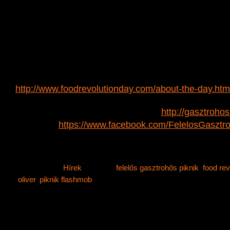
A Hős nem feledkezik meg azokról sem, akik pont arr
őket mindenféle egészségessel, de Te is hozhatsz
adagot, hogy ezen az estén minél többen fogyassz
ételt!
Jamie Oliver világméretű programjáról bővebben olva
http://
www.foodrevolutionday.com/
about-the-day.htm
A helyszínről a Gasztrohős blogon (
http://gasztrohos
facebook (
https://www.facebook.com/
FelelosGasztr
értesülhetsz hamarosan!
Category:
Hírek
Tags:
felelős gasztrohős piknik
,
food rev
oliver
,
piknik flashmob
Comments off