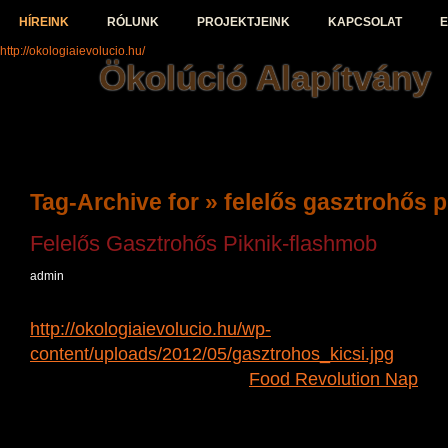
HÍREINK
RÓLUNK
PROJEKTJEINK
KAPCSOLAT
E
http://okologiaievolucio.hu/
Ökolúció Alapítvány
Tag-Archive for » felelős gasztrohős p
Felelős Gasztrohős Piknik-flashmob
admin
Üdvözlünk az Ökológiai Evolúció Alapítvány oldalán!
http://okologiaievolucio.hu/wp-
content/uploads/2012/05/gasztrohos_kicsi.jpg
Gyerte
Gasztrohőssel piknikezni a
Food Revolution Nap
alk
egyétek egészségesre magatokat Jamie Oliver módr