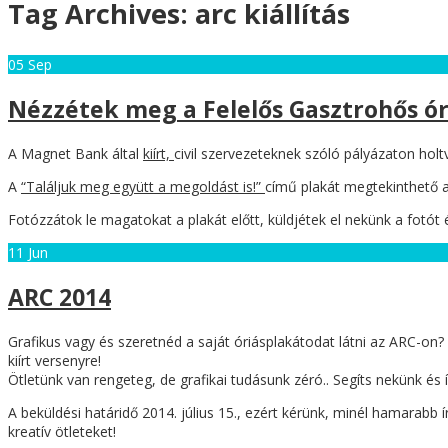
Tag Archives:
arc kiállítás
05
Sep
Nézzétek meg a Felelős Gasztrohős ór
A Magnet Bank által
kiírt,
civil szervezeteknek szóló pályázaton hol
A
“Találjuk meg együtt a megoldást is!”
című plakát megtekinthető a
Fotózzátok le magatokat a plakát előtt, küldjétek el nekünk a fotót 
11
Jun
ARC 2014
Grafikus vagy és szeretnéd a saját óriásplakátodat látni az ARC-on
kiírt versenyre!
Ötletünk van rengeteg, de grafikai tudásunk zéró.. Segíts nekünk és
A beküldési határidő 2014. július 15., ezért kérünk, minél hamarabb 
kreatív ötleteket!