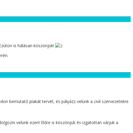
Ezúton is hálásan köszönjük!
erén.
on bemutató plakát tervét, és pályázz velünk a civil szervezetekre
olgozni velünk ezen! Előre is köszönjük és izgatottan várjuk a