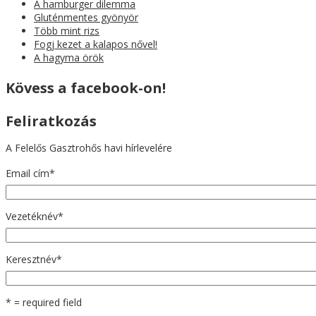
A hamburger dilemma
Gluténmentes gyönyör
Több mint rizs
Fogj kezet a kalapos nővel!
A hagyma örök
Kövess a facebook-on!
Feliratkozás
A Felelős Gasztrohős havi hírlevelére
Email cím
*
Vezetéknév
*
Keresztnév
*
* = required field