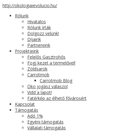
http://okologiaievolucio.hu/
Rólunk
Hivatalos
Rólunk írták
Dolgozz velünk!
Díjaink
Partnereink
Projektjeink
Felelős Gasztrohős
Fogj kezet a termelővel!
Zöldsarok
Carrotmob
Carrotmob Blog
Öko jogász válaszol
Vidd a lapot!
Fatérkép az élhető fővárosért
Kapcsolat
Támogatás
Adó 1%
Egyéni támogatás
Vállalati támogatás