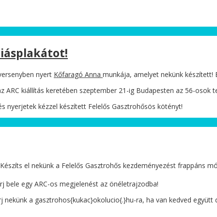
iásplakátot!
tversenyben nyert
Kőfaragó Anna
munkája, amelyet nekünk készített! 
z ARC kiállítás keretében szeptember 21-ig Budapesten az 56-osok t
és nyerjetek kézzel készített Felelős Gasztrohősös kötényt!
? Készíts el nekünk a Felelős Gasztrohős kezdeményezést frappáns mód
 írj bele egy ARC-os megjelenést az önéletrajzodba!
írj nekünk a gasztrohos{kukac}okolucio{.}hu-ra, ha van kedved együtt d