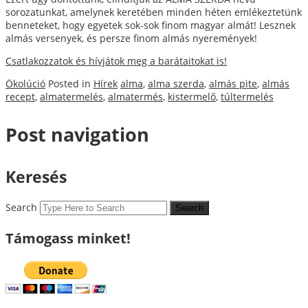
sorozatunkat, amelynek keretében minden héten emlékeztetünk
benneteket, hogy egyetek sok-sok finom magyar almát! Lesznek
almás versenyek, és persze finom almás nyeremények!
Csatlakozzatok és hívjátok meg a barátaitokat is!
Ökolúció
Posted in
Hírek
alma
,
alma szerda
,
almás pite
,
almás
recept
,
almatermelés
,
almatermés
,
kistermelő
,
túltermelés
Post navigation
Keresés
Search
Támogass minket!