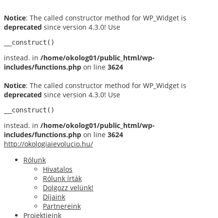
Notice
: The called constructor method for WP_Widget is
deprecated
since version 4.3.0! Use
__construct()
instead. in
/home/okolog01/public_html/wp-
includes/functions.php
on line
3624
Notice
: The called constructor method for WP_Widget is
deprecated
since version 4.3.0! Use
__construct()
instead. in
/home/okolog01/public_html/wp-
includes/functions.php
on line
3624
http://okologiaievolucio.hu/
Rólunk
Hivatalos
Rólunk írták
Dolgozz velünk!
Díjaink
Partnereink
Projektjeink