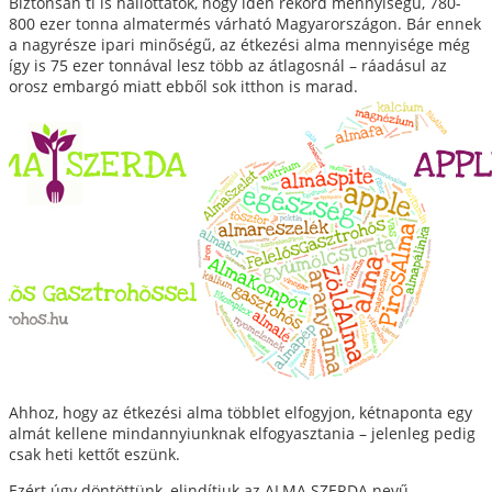
Biztonsan ti is hallottátok, hogy idén rekord mennyiségű, 780-
800 ezer tonna almatermés várható Magyarországon. Bár ennek
a nagyrésze ipari minőségű, az étkezési alma mennyisége még
így is 75 ezer tonnával lesz több az átlagosnál – ráadásul az
orosz embargó miatt ebből sok itthon is marad.
Ahhoz, hogy az étkezési alma többlet elfogyjon, kétnaponta egy
almát kellene mindannyiunknak elfogyasztania – jelenleg pedig
csak heti kettőt eszünk.
Ezért úgy döntöttünk, elindítjuk az ALMA SZERDA nevű