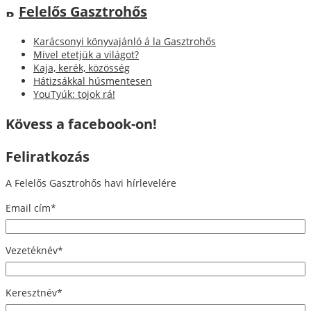
Felelős Gasztrohős
Karácsonyi könyvajánló á la Gasztrohős
Mivel etetjük a világot?
Kaja, kerék, közösség
Hátizsákkal húsmentesen
YouTyúk: tojok rá!
Kövess a facebook-on!
Feliratkozás
A Felelős Gasztrohős havi hírlevelére
Email cím
*
Vezetéknév
*
Keresztnév
*