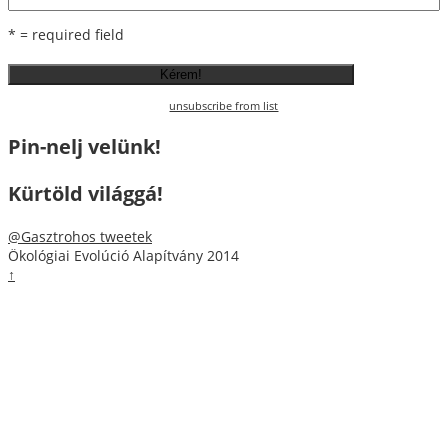
* = required field
unsubscribe from list
Pin-nelj velünk!
Kürtöld világgá!
@Gasztrohos tweetek
Ökológiai Evolúció Alapítvány 2014
↑