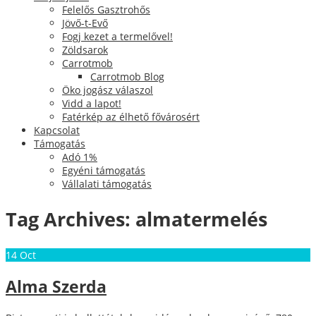
Felelős Gasztrohős
Jövő-t-Evő
Fogj kezet a termelővel!
Zöldsarok
Carrotmob
Carrotmob Blog
Öko jogász válaszol
Vidd a lapot!
Fatérkép az élhető fővárosért
Kapcsolat
Támogatás
Adó 1%
Egyéni támogatás
Vállalati támogatás
Tag Archives:
almatermelés
14
Oct
Alma Szerda