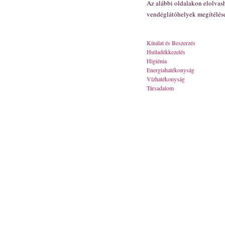
Az alábbi oldalakon elolvas
vendéglátóhelyek megítélése
Kínálat és Beszerzés
Hulladékkezelés
Higiénia
Energiahatékonyság
Vízhatékonyság
Társadalom