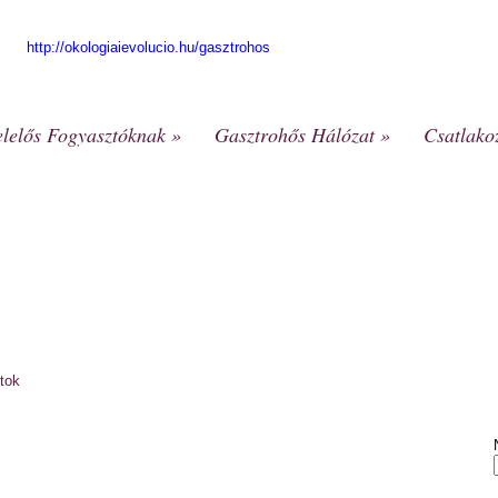
http://okologiaievolucio.hu/gasztrohos
elelős Fogyasztóknak
»
Gasztrohős Hálózat
»
Csatlako
tok