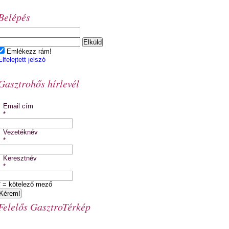
Belépés
Emlékezz rám!
Elfelejtett jelszó
Gasztrohős hírlevél
Email cím
*
Vezetéknév
*
Keresztnév
*
* = kötelező mező
Felelős GasztroTérkép