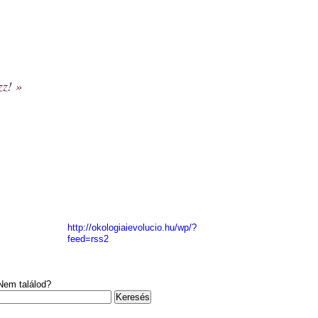
zz!
»
http://okologiaievolucio.hu/wp/?
feed=rss2
Nem találod?