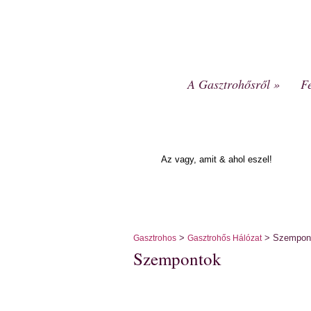
A Gasztrohősről
»
F
Az vagy, amit & ahol eszel!
>
> Szempon
Gasztrohos
Gasztrohős Hálózat
Szempontok