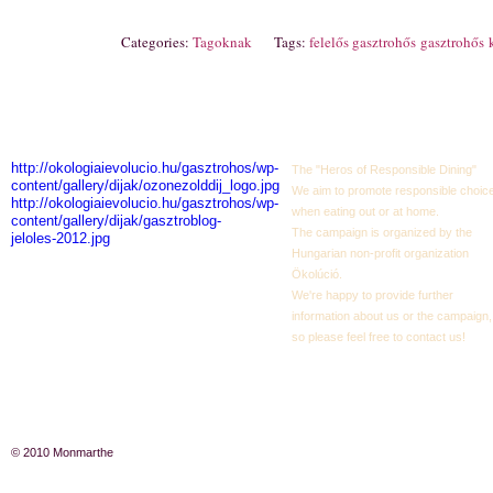
Categories:
Tagoknak
Tags:
felelős gasztrohős
gasztrohős
http://okologiaievolucio.hu/gasztrohos/wp-
The "Heros of Responsible Dining"
content/gallery/dijak/ozonezolddij_logo.jpg
We aim to promote responsible choic
http://okologiaievolucio.hu/gasztrohos/wp-
when eating out or at home.
content/gallery/dijak/gasztroblog-
The campaign is organized by the
jeloles-2012.jpg
Hungarian non-profit organization
Ökolúció.
We're happy to provide further
information about us or the campaign,
so please feel free to contact us!
© 2010 Monmarthe