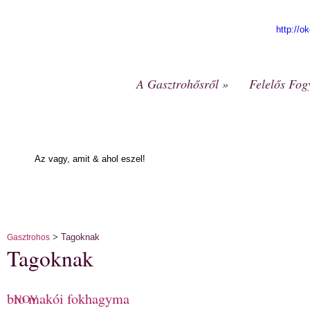
http://o
A Gasztrohősről
»
Felelős Fog
Az vagy, amit & ahol eszel!
> Tagoknak
Gasztrohos
Tagoknak
bio makói fokhagyma
NOV