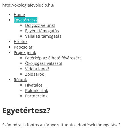
http://okologiaievolucio.hu/
Home
Egyetértesz?
Dolgozz velünk!
Egyéni támogatás
Vállalati támogatás
Híreink
Kapcsolat
Projektjeink
Fatérkép az élhető fővárosért
Öko jogász válaszol
Vidd a lapot!
Zöldsarok
Rólunk
Hivatalos
Rólunk írták
Partnereink
Egyetértesz?
Számodra is fontos a környezettudatos döntések támogatása?