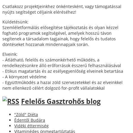
Csatlakozz projektjeinkhez önkéntesként, vagy támogatással
nyújts segítséget céljaink eléréséhez!
Küldetésünk:
Szemléletformálás elősegítése tájékoztatás és olyan kézzel
fogható programok segítségével, amelyek hosszú távon
segítenek a társadalom tagjainak, hogy felelős és tudatos
döntéseket hozzanak mindennapjaik során.
Elveink:
- Átlátható, felelős és számonkérhető működés, a
rendelkezésünkre álló erőforrások ésszerű felhasználásával
- Etikus magatartás és az esélyegyenlőség elveinek betartása
- A környezet védelme
- Együttműködés a hazai zöld szervezetekkel és az elveinkkel
nem ellenkező célért dolgozó for-profit vállalatokkal
Felelős Gasztrohős blog
"Zöld" Diéta
Édentől Budára
Vidéki éttermiség
Vitaminédes önmegtartóztatás