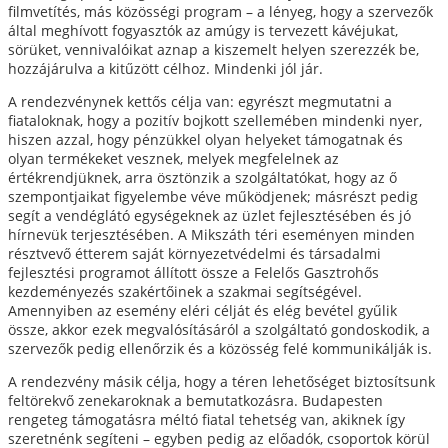
filmvetítés, más közösségi program – a lényeg, hogy a szervezők
által meghívott fogyasztók az amúgy is tervezett kávéjukat,
sörüket, vennivalóikat aznap a kiszemelt helyen szerezzék be,
hozzájárulva a kitűzött célhoz. Mindenki jól jár.
A rendezvénynek kettős célja van: egyrészt megmutatni a
fiataloknak, hogy a pozitív bojkott szellemében mindenki nyer,
hiszen azzal, hogy pénzükkel olyan helyeket támogatnak és
olyan termékeket vesznek, melyek megfelelnek az
értékrendjüknek, arra ösztönzik a szolgáltatókat, hogy az ő
szempontjaikat figyelembe véve működjenek; másrészt pedig
segít a vendéglátó egységeknek az üzlet fejlesztésében és jó
hírnevük terjesztésében. A Mikszáth téri eseményen minden
résztvevő étterem saját környezetvédelmi és társadalmi
fejlesztési programot állított össze a Felelős Gasztrohős
kezdeményezés szakértőinek a szakmai segítségével.
Amennyiben az esemény eléri célját és elég bevétel gyűlik
össze, akkor ezek megvalósításáról a szolgáltató gondoskodik, a
szervezők pedig ellenőrzik és a közösség felé kommunikálják is.
A rendezvény másik célja, hogy a téren lehetőséget biztosítsunk
feltörekvő zenekaroknak a bemutatkozásra. Budapesten
rengeteg támogatásra méltó fiatal tehetség van, akiknek így
szeretnénk segíteni – egyben pedig az előadók, csoportok körül