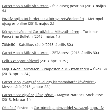
Carrotmob a Mikszáth téren
– felelosseg.postr.hu (2013. május
4.)
Pozitív bojkottot hirdetnek a környezetvédelemért
– Metropol
újság és online (2013. május 2.)
Környezetvédelmi CarrotMob a Mikszáth téren
– Turizmus
Panoráma Bulletin (2013. május 1.)
Zöldellő
– Katolikus rádió (2013. április 30.)
CarrotMob a Mikszáth téren
– ZETApress (2013. április 30.)
Cellux csoport hírlevél
(2013. április 29.)
Május 4-én CarrotMob Budapesten a Mikszáth téren
– ÖkoKlikk
(2013. április 24.)
Carrot Mob, avagy répával egy kismamabarát kávézóért
–
Messzelátó (2013. január 22.)
Carrotmob: Vigyázz, kész, répa!
– Magyar Narancs, Snoblesse
(2013. február 1.)
Ökolúció
Posted in
Carrotmob
a pénzeddel szavazol
,
a pozitív