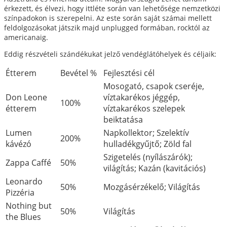
érkezett, és élvezi, hogy ittléte során van lehetősége nemzetközi
színpadokon is szerepelni. Az este során saját számai mellett
feldolgozásokat játszik majd unplugged formában, rocktól az
americanaig.
Eddig részvételi szándékukat jelző vendéglátóhelyek és céljaik:
Étterem
Bevétel %
Fejlesztési cél
Mosogató, csapok cseréje,
Don Leone
víztakarékos jéggép,
100%
étterem
víztakarékos szelepek
beiktatása
Lumen
Napkollektor; Szelektív
200%
kávézó
hulladékgyűjtő; Zöld fal
Szigetelés (nyílászárók);
Zappa Caffé
50%
világítás; Kazán (kavitációs)
Leonardo
50%
Mozgásérzékelő; Világítás
Pizzéria
Nothing but
50%
Világítás
the Blues