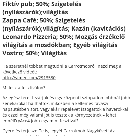
Fiktív pub; 50%; Szigetelés
(nyílászárók);világítás
Zappa Café; 50%; Szigetelés
(nyílászárók);világítás; Kazán (kavitációs)
Leonardo Pizzeria; 50%; Mozgás érzékelő
világítás a mosdókban; Egyéb világítás
Vostro; 50%; Világítás
Ha szeretnél többet megtudni a Carrotmobról, nézd meg a
következő videót:
http://vimeo.com/2913530
Mi lesz a fesztiválon?
Az egész teret lezárjuk és egy központi színpadon jobbnál jobb
zenekarokat hallhattok, miközben a kellemes tavaszi
napsütésben sört, vagy akár répalevet iszogattok a haverokkal
és ezzel még valami jót is tesztek a környezetnek – lehet
ennélFryAce4 jobb egy mini fesztivál?
Gyere és terjeszd Te is, legyél Carrotmob Nagykövet! Az