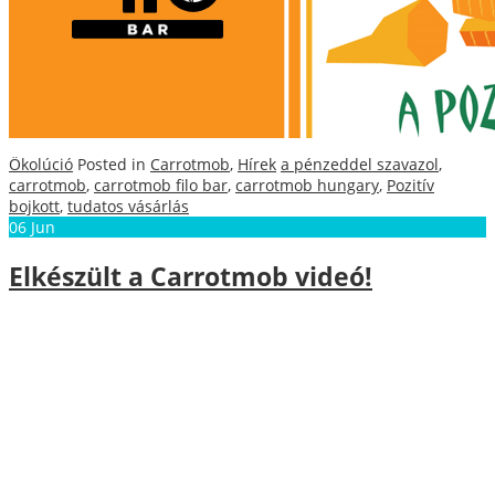
Ökolúció
Posted in
Carrotmob
,
Hírek
a pénzeddel szavazol
,
carrotmob
,
carrotmob filo bar
,
carrotmob hungary
,
Pozitív
bojkott
,
tudatos vásárlás
06
Jun
Elkészült a Carrotmob videó!