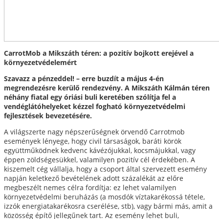
CarrotMob a Mikszáth téren: a pozitív bojkott erejével a
környezetvédelemért
Szavazz a pénzeddel! – erre buzdít a május 4-én
megrendezésre kerülő rendezvény. A Mikszáth Kálmán téren
néhány fiatal egy óriási buli keretében szólítja fel a
vendéglátóhelyeket kézzel fogható környezetvédelmi
fejlesztések bevezetésére.
A világszerte nagy népszerűségnek örvendő Carrotmob
események lényege, hogy civil társaságok, baráti körök
együttműködnek kedvenc kávézójukkal, kocsmájukkal, vagy
éppen zöldségesükkel, valamilyen pozitív cél érdekében. A
kiszemelt cég vállalja, hogy a csoport által szervezett esemény
napján keletkező bevételének adott százalékát az előre
megbeszélt nemes célra fordítja: ez lehet valamilyen
környezetvédelmi beruházás (a mosdók víztakarékossá tétele,
izzók energiatakarékosra cserélése, stb), vagy bármi más, amit a
közösség építő jellegűnek tart. Az esemény lehet buli,