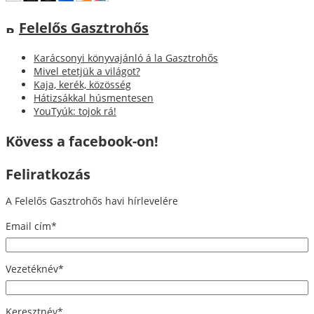
Felelős Gasztrohős
Karácsonyi könyvajánló á la Gasztrohős
Mivel etetjük a világot?
Kaja, kerék, közösség
Hátizsákkal húsmentesen
YouTyúk: tojok rá!
Kövess a facebook-on!
Feliratkozás
A Felelős Gasztrohős havi hírlevelére
Email cím
*
Vezetéknév
*
Keresztnév
*