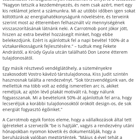
“Nagyon tetszik a kezdeményezés, és nem csak azért, mert egy
kis reklámot jelent a számunkra. Mi az utóbbi időben igen sokat
költöttünk az energiahatékonyságunk növelésére, és terveink
szerint most az étteremben felhasznált víz mennyiségének
visszaszorításának látnánk neki. A Carrotmob pont jókor jött,
hiszen az extra bevétel hozzásegít minket, hogy ebbe
belekezdjünk. Ezért is ajánlottuk fel a napi bevétel 100%-át a
víztakarékosságunk fejlesztésére.“ – tudtuk meg Fekete
Andrástól, a Krúdy Gyula utcán található Don Leone étterem
tulajdonosától.
Egy másik résztvevő vendéglátóhely, a süteményekre
szakosodott Vostro kávézó társtulajdonosa, Kiss Judit szintén
hasznosnak találta a rendezvényt. “Sok törzsvendégünk van, de
mellettük ma több volt az eddig ismeretlen arc is, akiket
reméljük, az ajtón lévő plakát motivált rá, hogy nálunk
fogyasszanak. Mi a bevételünk 50%-át ajánlottuk fel arra, hogy
lecseréljük a korábbi tulajdonosoktól örökölt design-os, de sok
energiát fogyasztó égőinket.”
A Carrotmob egyik fontos eleme, hogy a vállalkozások által tett
ígéreteket a szervezők “be is hajtják”, vagyis a rendezvény utáni
hónapokban nyomon követik és dokumentálják, hogy a
beruházások valóban megtörténtek. “Május 4-ével tehát a