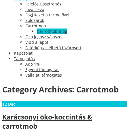
Felelős Gasztrohős
Jövő-t-Evő
Fogj kezet a termelővel!
Zöldsarok
Carrotmob
Carrotmob Blog
Öko jogász válaszol
Vidd a lapot!
Fatérkép az élhető fővárosért
Kapcsolat
Támogatás
Adó 1%
Egyéni támogatás
Vállalati támogatás
Category Archives:
Carrotmob
12
Dec
Karácsonyi öko-koccintás &
carrotmob