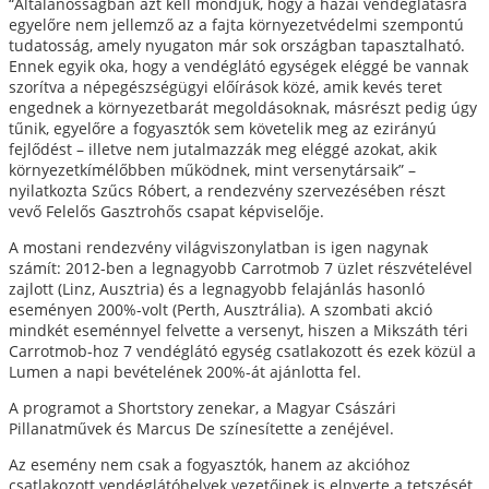
“Általánosságban azt kell mondjuk, hogy a hazai vendéglátásra
egyelőre nem jellemző az a fajta környezetvédelmi szempontú
tudatosság, amely nyugaton már sok országban tapasztalható.
Ennek egyik oka, hogy a vendéglátó egységek eléggé be vannak
szorítva a népegészségügyi előírások közé, amik kevés teret
engednek a környezetbarát megoldásoknak, másrészt pedig úgy
tűnik, egyelőre a fogyasztók sem követelik meg az ezirányú
fejlődést – illetve nem jutalmazzák meg eléggé azokat, akik
környezetkímélőbben működnek, mint versenytársaik” –
nyilatkozta Szűcs Róbert, a rendezvény szervezésében részt
vevő Felelős Gasztrohős csapat képviselője.
A mostani rendezvény világviszonylatban is igen nagynak
számít: 2012-ben a legnagyobb Carrotmob 7 üzlet részvételével
zajlott (Linz, Ausztria) és a legnagyobb felajánlás hasonló
eseményen 200%-volt (Perth, Ausztrália). A szombati akció
mindkét eseménnyel felvette a versenyt, hiszen a Mikszáth téri
Carrotmob-hoz 7 vendéglátó egység csatlakozott és ezek közül a
Lumen a napi bevételének 200%-át ajánlotta fel.
A programot a Shortstory zenekar, a Magyar Császári
Pillanatművek és Marcus De színesítette a zenéjével.
Az esemény nem csak a fogyasztók, hanem az akcióhoz
csatlakozott vendéglátóhelyek vezetőinek is elnyerte a tetszését.