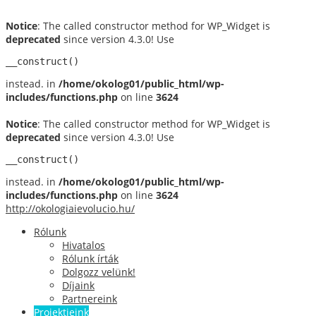
Notice
: The called constructor method for WP_Widget is
deprecated
since version 4.3.0! Use
__construct()
instead. in
/home/okolog01/public_html/wp-
includes/functions.php
on line
3624
Notice
: The called constructor method for WP_Widget is
deprecated
since version 4.3.0! Use
__construct()
instead. in
/home/okolog01/public_html/wp-
includes/functions.php
on line
3624
http://okologiaievolucio.hu/
Rólunk
Hivatalos
Rólunk írták
Dolgozz velünk!
Díjaink
Partnereink
Projektjeink