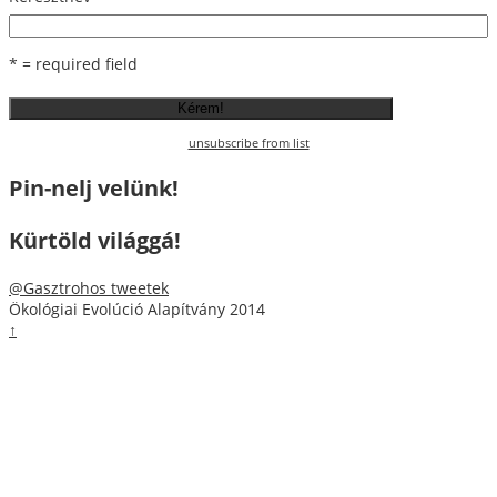
* = required field
unsubscribe from list
Pin-nelj velünk!
Kürtöld világgá!
@Gasztrohos tweetek
Ökológiai Evolúció Alapítvány 2014
↑