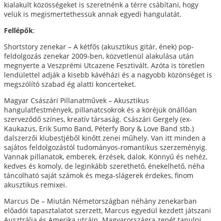
kialakult közösségeket is szeretnénk a térre csábítani, hogy
velük is megismertethessük annak egyedi hangulatát.
Fellépők
:
Shortstory zenekar – A kétfős (akusztikus gitár, ének) pop-
feldolgozás zenekar 2009-ben, közvetlenül alakulása után
megnyerte a Veszprémi Utcazene Fesztivált. Azóta is töretlen
lendülettel adják a kisebb kávéházi és a nagyobb közönséget is
megszólító szabad ég alatti koncerteket.
Magyar Császári Pillanatművek – Akusztikus
hangulatfestmények, pillanatcsokrok és a köréjük önállóan
szerveződő színes, kreatív társaság. Császári Gergely (ex-
Kaukazus, Erik Sumo Band, Péterfy Bory & Love Band stb.)
dalszerzői klubestjéből kinőtt zenei műhely. Van itt minden a
sajátos feldolgozástól tudományos-romantikus szerzeményig.
Vannak pillanatok, emberek, érzések, dalok. Könnyű és nehéz,
kedves és komoly, de leginkább szerethető, énekelhető, néha
táncolható saját számok és mega-slágerek érdekes, finom
akusztikus remixei.
Marcus De – Miután Németországban néhány zenekarban
előadói tapasztalatot szerzett, Marcus egyedül kezdett játszani
Ausztrália és Amerika utcáin. Magyarországra zenét tanulni