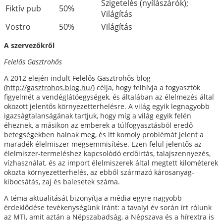
Szigetelés (nyílászárók);
Fiktív pub
50%
Világítás
Vostro
50%
Világítás
A szervezőkről
Felelős Gasztrohős
A 2012 elején indult Felelős Gasztrohős blog
(
http://gasztrohos.blog.hu/
) célja, hogy felhívja a fogyasztók
figyelmét a vendéglátóegységek, és általában az élelmezés által
okozott jelentős környezetterhelésre. A világ egyik legnagyobb
igazságtalanságának tartjuk, hogy míg a világ egyik felén
éheznek, a másikon az emberek a túlfogyasztásból eredő
betegségekben halnak meg, és itt komoly problémát jelent a
maradék élelmiszer megsemmisítése. Ezen felül jelentős az
élelmiszer-termeléshez kapcsolódó erdőirtás, talajszennyezés,
vízhasználat, és az import élelmiszerek által megtett kilométerek
okozta környezetterhelés, az ebből származó károsanyag-
kibocsátás, zaj és balesetek száma.
A téma aktualitását bizonyítja a média egyre nagyobb
érdeklődése tevékenységünk iránt: a tavalyi év során írt rólunk
az MTI, amit aztán a Népszabadság, a Népszava és a hírextra is