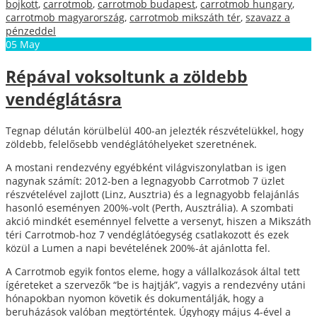
bojkott
,
carrotmob
,
carrotmob budapest
,
carrotmob hungary
,
carrotmob magyarország
,
carrotmob mikszáth tér
,
szavazz a
pénzeddel
05
May
Répával voksoltunk a zöldebb
vendéglátásra
Tegnap délután körülbelül 400-an jelezték részvételükkel, hogy
zöldebb, felelősebb vendéglátóhelyeket szeretnének.
A mostani rendezvény egyébként világviszonylatban is igen
nagynak számít: 2012-ben a legnagyobb Carrotmob 7 üzlet
részvételével zajlott (Linz, Ausztria) és a legnagyobb felajánlás
hasonló eseményen 200%-volt (Perth, Ausztrália). A szombati
akció mindkét eseménnyel felvette a versenyt, hiszen a Mikszáth
téri Carrotmob-hoz 7 vendéglátóegység csatlakozott és ezek
közül a Lumen a napi bevételének 200%-át ajánlotta fel.
A Carrotmob egyik fontos eleme, hogy a vállalkozások által tett
ígéreteket a szervezők “be is hajtják”, vagyis a rendezvény utáni
hónapokban nyomon követik és dokumentálják, hogy a
beruházások valóban megtörténtek. Úgyhogy május 4-ével a