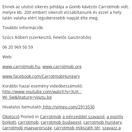
Ennek az utolsó sikeres példája a Gomb kávézós Carrotmob volt,
melyre kb. 200 embert sikerült elcsábítanunk és ezzel a hely
talán valaha elért legsikeresebb napját élte meg.
További információk:
Szűcs Róbert (szerkesztő, Felelős Gasztrohős)
06 20 969 50 59
Web:
www.carrotmob.hu
,
www.carrotmob.org
www.facebook.com/CarrotmobHungary
Korábbi hazai esemény videóbeszámoló:
http://www.youtube.com/watch?v=3Ujt_-
Wj_5w&feature=youtu.be
Hivatalos bemutató:
http://vimeo.com/2913530
Ökolúció
Posted in
Carrotmob
a pénzeddel szavazol
,
a pozitív
bojkott
,
carrotmob
,
carrotmob budapest
,
carrotmob hungary
,
carrotmob magyarország
,
carrotmob mikszáth tér
,
szavazz a