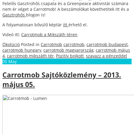
Felelős Gasztrohős csapata és a Greenpeace aktivistái számára
nem ér véget a Carrotmob! A beszámolókat követhetitek itt és a
Gasztrohős
blogon is!
A folyamatosan bővülő képtár
itt
érhető el.
Videó itt:
Carrotmob a Mikszáth téren
Ökolúció
Posted in
Carrotmob
carrotmob
,
carrotmob budapest
,
carrotmob hungary
,
carrotmob magyarország
,
carrotmob május
4
,
carrotmob mikszáth tér
,
Pozitív bojkott
,
szavazz a pénzeddel
05
May
Carrotmob Sajtóközlemény – 2013.
május 05.