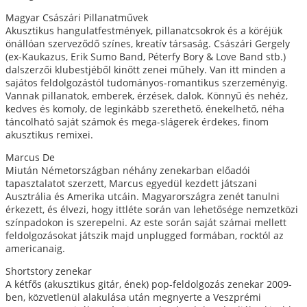
Magyar Császári Pillanatművek
Akusztikus hangulatfestmények, pillanatcsokrok és a köréjük
önállóan szerveződő színes, kreatív társaság. Császári Gergely
(ex-Kaukazus, Erik Sumo Band, Péterfy Bory & Love Band stb.)
dalszerzői klubestjéből kinőtt zenei műhely. Van itt minden a
sajátos feldolgozástól tudományos-romantikus szerzeményig.
Vannak pillanatok, emberek, érzések, dalok. Könnyű és nehéz,
kedves és komoly, de leginkább szerethető, énekelhető, néha
táncolható saját számok és mega-slágerek érdekes, finom
akusztikus remixei.
Marcus De
Miután Németországban néhány zenekarban előadói
tapasztalatot szerzett, Marcus egyedül kezdett játszani
Ausztrália és Amerika utcáin. Magyarországra zenét tanulni
érkezett, és élvezi, hogy ittléte során van lehetősége nemzetközi
színpadokon is szerepelni. Az este során saját számai mellett
feldolgozásokat játszik majd unplugged formában, rocktól az
americanaig.
Shortstory zenekar
A kétfős (akusztikus gitár, ének) pop-feldolgozás zenekar 2009-
ben, közvetlenül alakulása után megnyerte a Veszprémi