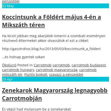
pénzeddel
03
May
Koccintsunk a Földért május 4-én a
Mikszáth téren
Ha kicsit jobban meg akarjátok ismerni a szombati eseményen
résztvevő éttermeket akkor olvassátok el ezt a cikket:
http://gasztrohos.blog.hu/2013/05/03/koccintsunk_a_foldert
…és holnap gyertek sokan
Ökolúció
Posted in
Carrotmob
carrotmob
,
carrotmob budapest
,
carrotmob hungary
,
carrotmob magyarország
,
carrotmob
mikszáth tér
,
Pozitív bojkott
,
szavazz a pénzeddel
29
Apr
Zenekarok Magyarország legnagyobb
Carrotmobján
És végül had mutassam be a zenekarokat: