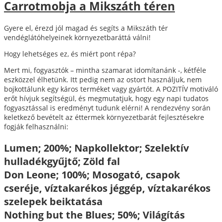
Carrotmobja a Mikszáth téren
Gyere el, érezd jól magad és segíts a Mikszáth tér
vendéglátóhelyeinek környezetbaráttá válni!
Hogy lehetséges ez, és miért pont répa?
Mert mi, fogyasztók – mintha szamarat idomítanánk -, kétféle
eszközzel élhetünk. Itt pedig nem az ostort használjuk, nem
bojkottálunk egy káros terméket vagy gyártót. A POZITÍV motiváló
erőt hívjuk segítségül, és megmutatjuk, hogy egy napi tudatos
fogyasztással is eredményt tudunk elérni! A rendezvény során
keletkező bevételt az éttermek környezetbarát fejlesztésekre
fogják felhasználni:
Lumen; 200%; Napkollektor; Szelektív
hulladékgyűjtő; Zöld fal
Don Leone; 100%; Mosogató, csapok
cseréje, víztakarékos jéggép, víztakarékos
szelepek beiktatása
Nothing but the Blues; 50%; Világítás