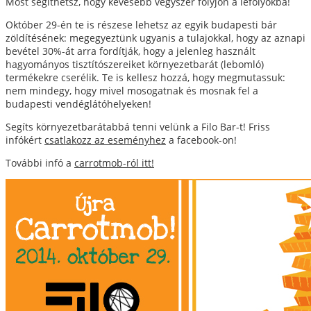
Most segíthetsz, hogy kevesebb vegyszer folyjon a lefolyókba!
Október 29-én te is részese lehetsz az egyik budapesti bár
zöldítésének: megegyeztünk ugyanis a tulajokkal, hogy az aznapi
bevétel 30%-át arra fordítják, hogy a jelenleg használt
hagyományos tisztítószereiket környezetbarát (lebomló)
termékekre cserélik. Te is kellesz hozzá, hogy megmutassuk:
nem mindegy, hogy mivel mosogatnak és mosnak fel a
budapesti vendéglátóhelyeken!
Segíts környezetbarátabbá tenni velünk a Filo Bar-t! Friss
infókért
csatlakozz az eseményhez
a facebook-on!
További infó a
carrotmob-ról itt!