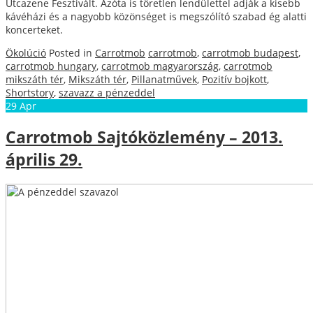
Utcazene Fesztivált. Azóta is töretlen lendülettel adják a kisebb
kávéházi és a nagyobb közönséget is megszólító szabad ég alatti
koncerteket.
Ökolúció
Posted in
Carrotmob
carrotmob
,
carrotmob budapest
,
carrotmob hungary
,
carrotmob magyarország
,
carrotmob
mikszáth tér
,
Mikszáth tér
,
Pillanatművek
,
Pozitív bojkott
,
Shortstory
,
szavazz a pénzeddel
29
Apr
Carrotmob Sajtóközlemény – 2013.
április 29.