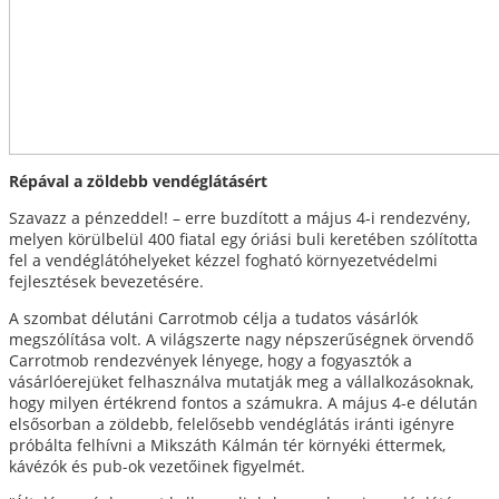
Répával a zöldebb vendéglátásért
Szavazz a pénzeddel! – erre buzdított a május 4-i rendezvény,
melyen körülbelül 400 fiatal egy óriási buli keretében szólította
fel a vendéglátóhelyeket kézzel fogható környezetvédelmi
fejlesztések bevezetésére.
A szombat délutáni Carrotmob célja a tudatos vásárlók
megszólítása volt. A világszerte nagy népszerűségnek örvendő
Carrotmob rendezvények lényege, hogy a fogyasztók a
vásárlóerejüket felhasználva mutatják meg a vállalkozásoknak,
hogy milyen értékrend fontos a számukra. A május 4-e délután
elsősorban a zöldebb, felelősebb vendéglátás iránti igényre
próbálta felhívni a Mikszáth Kálmán tér környéki éttermek,
kávézók és pub-ok vezetőinek figyelmét.