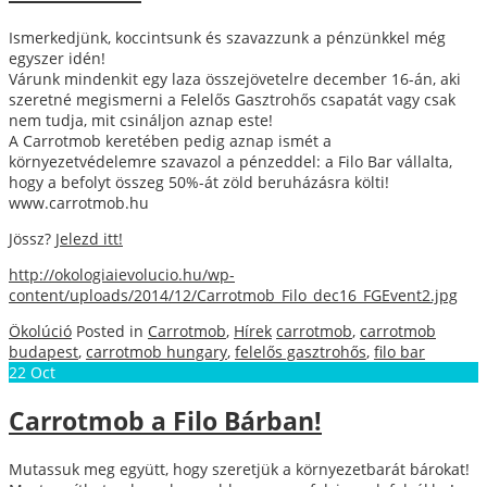
Ismerkedjünk, koccintsunk és szavazzunk a pénzünkkel még
egyszer idén!
Várunk mindenkit egy laza összejövetelre december 16-án, aki
szeretné megismerni a Felelős Gasztrohős csapatát vagy csak
nem tudja, mit csináljon aznap este!
A Carrotmob keretében pedig aznap ismét a
környezetvédelemre szavazol a pénzeddel: a Filo Bar vállalta,
hogy a befolyt összeg 50%-át zöld beruházásra költi!
www.carrotmob.hu
Jössz?
Jelezd itt!
http://okologiaievolucio.hu/wp-
content/uploads/2014/12/Carrotmob_Filo_dec16_FGEvent2.jpg
Ökolúció
Posted in
Carrotmob
,
Hírek
carrotmob
,
carrotmob
budapest
,
carrotmob hungary
,
felelős gasztrohős
,
filo bar
22
Oct
Carrotmob a Filo Bárban!
Mutassuk meg együtt, hogy szeretjük a környezetbarát bárokat!