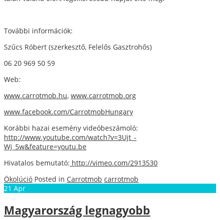
További információk:
Szűcs Róbert (szerkesztő, Felelős Gasztrohős)
06 20 969 50 59
Web:
www.carrotmob.hu
,
www.carrotmob.org
www.facebook.com/CarrotmobHungary
Korábbi hazai esemény videóbeszámoló:
http://www.youtube.com/watch?v=3Ujt_-
Wj_5w&feature=youtu.be
Hivatalos bemutató:
http://vimeo.com/2913530
Ökolúció
Posted in
Carrotmob
carrotmob
21
Apr
Magyarország legnagyobb