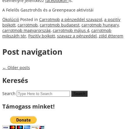
eseményre jelentkezz
facebookon
is.
A Felelős Gasztrohős és a Greenpeace aktivistái
Ökolúció
Posted in
Carrotmob
a pénzeddel szavazol
,
a pozitív
bojkott
,
carrotmob
,
carrotmob budapest
,
carrotmob hungary
,
carrotmob magyarország
,
carrotmob május 4
,
carrotmob
mikszáth tér
,
Pozitív bojkott
,
szavazz a pénzeddel
,
zöld étterem
Post navigation
←
Older posts
Keresés
Search
Támogass minket!