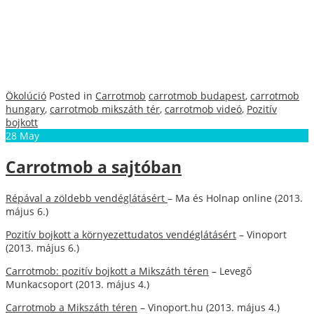
Ökolúció
Posted in
Carrotmob
carrotmob budapest
,
carrotmob
hungary
,
carrotmob mikszáth tér
,
carrotmob videó
,
Pozitív
bojkott
28
May
Carrotmob a sajtóban
Répával a zöldebb vendéglátásért
– Ma és Holnap online (2013.
május 6.)
Pozitív bojkott a környezettudatos vendéglátásért
– Vinoport
(2013. május 6.)
Carrotmob: pozitív bojkott a Mikszáth téren
– Levegő
Munkacsoport (2013. május 4.)
Carrotmob a Mikszáth téren
– Vinoport.hu (2013. május 4.)