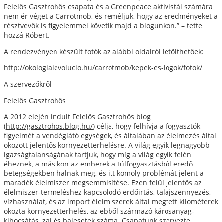
Felelős Gasztrohős csapata és a Greenpeace aktivistái számára
nem ér véget a Carrotmob, és reméljük, hogy az eredményeket a
résztvevők is figyelemmel követik majd a blogunkon.” – tette
hozzá Róbert.
A rendezvényen készült fotók az alábbi oldalról letölthetőek:
http://okologiaievolucio.hu/carrotmob/kepek-es-logok/fotok/
A szervezőkről
Felelős Gasztrohős
A 2012 elején indult Felelős Gasztrohős blog
(
http://gasztrohos.blog.hu/
) célja, hogy felhívja a fogyasztók
figyelmét a vendéglátó egységek, és általában az élelmezés által
okozott jelentős környezetterhelésre. A világ egyik legnagyobb
igazságtalanságának tartjuk, hogy míg a világ egyik felén
éheznek, a másikon az emberek a túlfogyasztásból eredő
betegségekben halnak meg, és itt komoly problémát jelent a
maradék élelmiszer megsemmisítése. Ezen felül jelentős az
élelmiszer-termeléshez kapcsolódó erdőirtás, talajszennyezés,
vízhasználat, és az import élelmiszerek által megtett kilométerek
okozta környezetterhelés, az ebből származó károsanyag-
kibocsátás, zaj és balesetek száma. Csapatunk szervezte