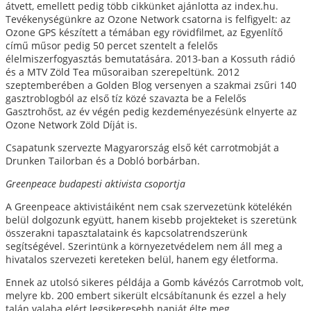
átvett, emellett pedig több cikkünket ajánlotta az index.hu.
Tevékenységünkre az Ozone Network csatorna is felfigyelt: az
Ozone GPS készített a témában egy rövidfilmet, az Egyenlítő
című műsor pedig 50 percet szentelt a felelős
élelmiszerfogyasztás bemutatására. 2013-ban a Kossuth rádió
és a MTV Zöld Tea műsoraiban szerepeltünk. 2012
szeptemberében a Golden Blog versenyen a szakmai zsűri 140
gasztroblogból az első tíz közé szavazta be a Felelős
Gasztrohőst, az év végén pedig kezdeményezésünk elnyerte az
Ozone Network Zöld Díját is.
Csapatunk szervezte Magyarország első két carrotmobját a
Drunken Tailorban és a Dobló borbárban.
Greenpeace budapesti aktivista csoportja
A Greenpeace aktivistáiként nem csak szervezetünk kötelékén
belül dolgozunk együtt, hanem kisebb projekteket is szeretünk
összerakni tapasztalataink és kapcsolatrendszerünk
segítségével. Szerintünk a környezetvédelem nem áll meg a
hivatalos szervezeti kereteken belül, hanem egy életforma.
Ennek az utolsó sikeres példája a Gomb kávézós Carrotmob volt,
melyre kb. 200 embert sikerült elcsábítanunk és ezzel a hely
talán valaha elért legsikeresebb napját élte meg.