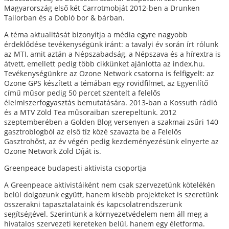
Magyarország első két Carrotmobját 2012-ben a Drunken
Tailorban és a Dobló bor & bárban.
A téma aktualitását bizonyítja a média egyre nagyobb
érdeklődése tevékenységünk iránt: a tavalyi év során írt rólunk
az MTI, amit aztán a Népszabadság, a Népszava és a hírextra is
átvett, emellett pedig több cikkünket ajánlotta az index.hu.
Tevékenységünkre az Ozone Network csatorna is felfigyelt: az
Ozone GPS készített a témában egy rövidfilmet, az Egyenlítő
című műsor pedig 50 percet szentelt a felelős
élelmiszerfogyasztás bemutatására. 2013-ban a Kossuth rádió
és a MTV Zöld Tea műsoraiban szerepeltünk. 2012
szeptemberében a Golden Blog versenyen a szakmai zsűri 140
gasztroblogból az első tíz közé szavazta be a Felelős
Gasztrohőst, az év végén pedig kezdeményezésünk elnyerte az
Ozone Network Zöld Díját is.
Greenpeace budapesti aktivista csoportja
A Greenpeace aktivistáiként nem csak szervezetünk kötelékén
belül dolgozunk együtt, hanem kisebb projekteket is szeretünk
összerakni tapasztalataink és kapcsolatrendszerünk
segítségével. Szerintünk a környezetvédelem nem áll meg a
hivatalos szervezeti kereteken belül, hanem egy életforma.